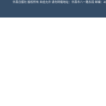
许昌日报社 版权所有 未经允许 请勿转载地址：许昌市八一路东段 邮编：461000 豫