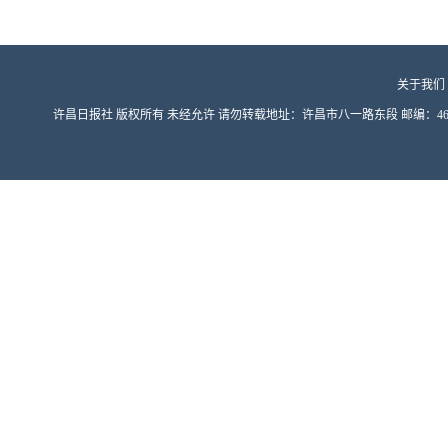
关于我们
许昌日报社 版权所有 未经允许 请勿转载地址：许昌市八一路东段 邮编：461000 豫