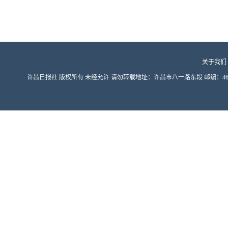
关于我们
许昌日报社 版权所有 未经允许 请勿转载地址：许昌市八一路东段 邮编：461000 豫