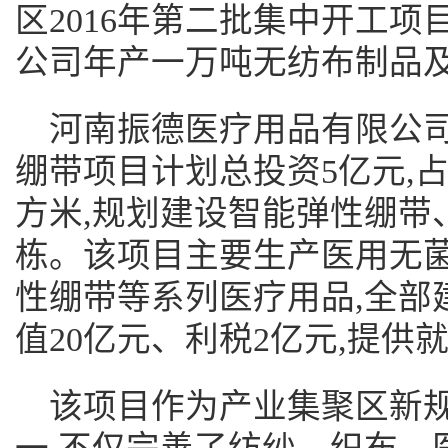
区2016年第二批集中开工
公司年产一万吨无纺布制品
河南振德医疗用品有限公
绷带项目计划总投资5亿元,占
方米,规划建设智能弹性绷带
栋。该项目主要生产医用无
性绷带等系列医疗用品,全部
值20亿元、利税2亿元,提供就
该项目作为产业集聚区新规