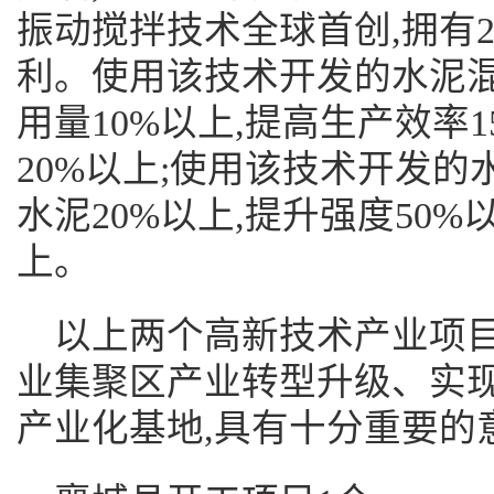
振动搅拌技术全球首创,拥有
利。使用该技术开发的水泥
用量10%以上,提高生产效率
20%以上;使用该技术开发
水泥20%以上,提升强度50%
上。
以上两个高新技术产业项目
业集聚区产业转型升级、实
产业化基地,具有十分重要的