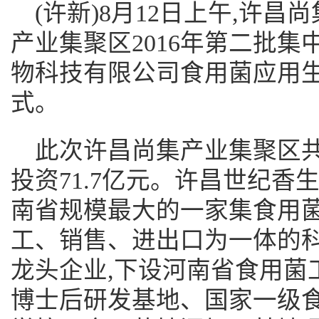
(许新)8月12日上午,许
产业集聚区2016年第二批
物科技有限公司食用菌应用
式。
此次许昌尚集产业集聚区共
投资71.7亿元。许昌世纪
南省规模最大的一家集食用
工、销售、进出口为一体的
龙头企业,下设河南省食用菌
博士后研发基地、国家一级