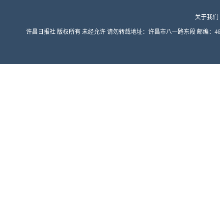
关于我们
许昌日报社 版权所有 未经允许 请勿转载地址：许昌市八一路东段 邮编：461000 豫