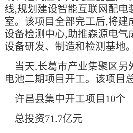
线,规划建设智能互联网配电
室。该项目全部完工后,将建
设备检测中心,助推森源电气
设备研发、制造和检测基地
当天,长葛市产业集聚区另
电池二期项目开工。该项目总
许昌县集中开工项目10个
总投资71.7亿元