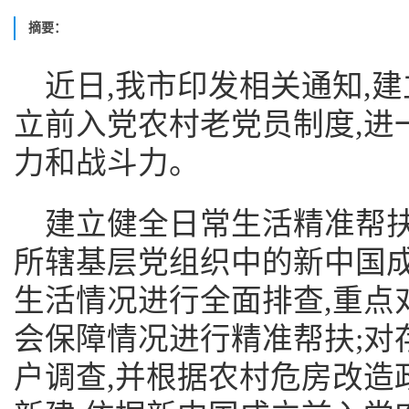
摘要：
近日,我市印发相关通知,
立前入党农村老党员制度,进
力和战斗力。
建立健全日常生活精准帮
所辖基层党组织中的新中国
生活情况进行全面排查,重点
会保障情况进行精准帮扶;对
户调查,并根据农村危房改造