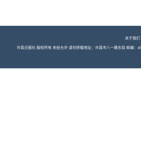
关于我们
许昌日报社 版权所有 未经允许 请勿转载地址：许昌市八一路东段 邮编：461000 豫