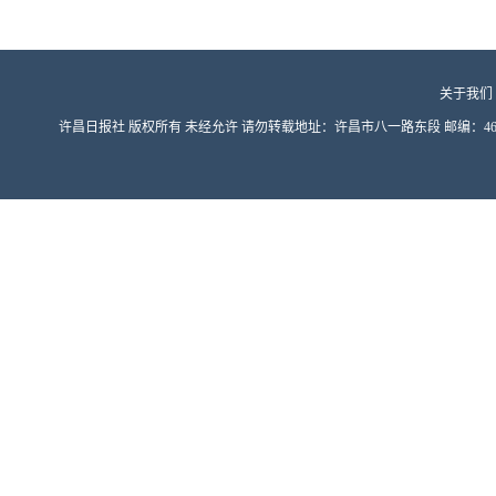
关于我们
许昌日报社 版权所有 未经允许 请勿转载地址：许昌市八一路东段 邮编：461000 豫