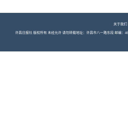
关于我们
许昌日报社 版权所有 未经允许 请勿转载地址：许昌市八一路东段 邮编：461000 豫