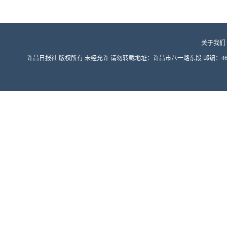
关于我们
许昌日报社 版权所有 未经允许 请勿转载地址：许昌市八一路东段 邮编：461000 豫