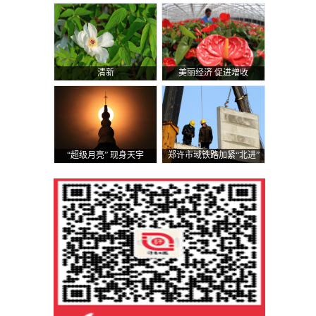
清新
美丽经济 促进增收
，
“超级月亮” 现身天宇
郑许市域铁路加紧“北进”