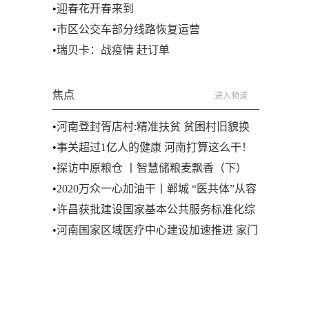
•
迎春花开春来到
•
市区公交车部分线路恢复运营
•
瑞贝卡：战疫情 赶订单
焦点
进入频道
•
河南登封胥店村:精准扶贫 贫困村旧貌换
新颜
•
事关超过1亿人的健康 河南打算这么干！
•
探访中原粮仓 丨智慧储粮麦飘香（下）
•
2020万众一心加油干丨郸城 “医共体”从容
应对疫情
•
许昌获批建设国家基本公共服务标准化综
合试点
•
河南国家区域医疗中心建设加速推进 家门
口看病 重症不发愁