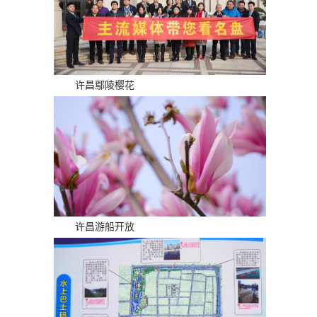
许昌鄢陵樱花
许昌游船开放