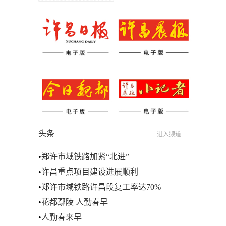
头条
进入频道
•
郑许市域铁路加紧“北进”
•
许昌重点项目建设进展顺利
•
郑许市域铁路许昌段复工率达70%
•
花都鄢陵 人勤春早
•
人勤春来早