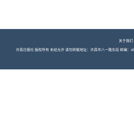
关于我们
许昌日报社 版权所有 未经允许 请勿转载地址：许昌市八一路东段 邮编：461000 豫