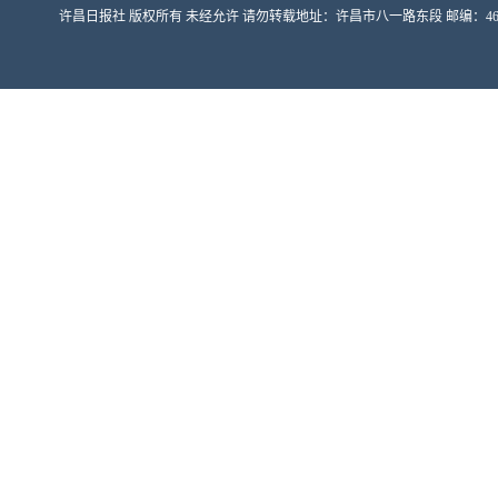
许昌日报社 版权所有 未经允许 请勿转载地址：许昌市八一路东段 邮编：461000 豫