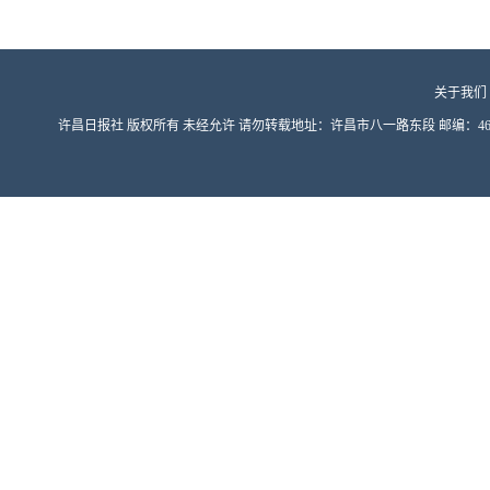
关于我们
许昌日报社 版权所有 未经允许 请勿转载地址：许昌市八一路东段 邮编：461000 豫