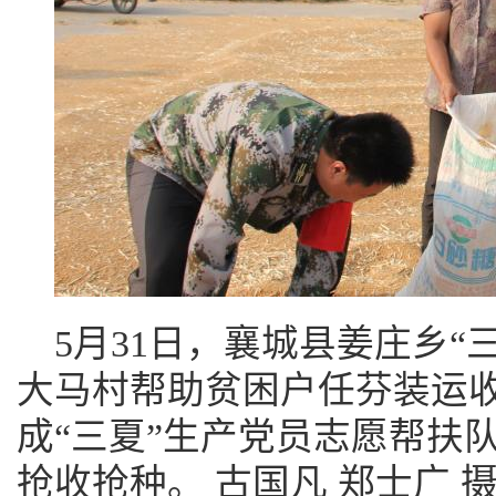
5月31日，襄城县姜庄乡“
大马村帮助贫困户任芬装运
成“三夏”生产党员志愿帮扶
抢收抢种。 古国凡 郑士广 