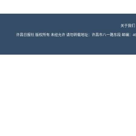
关于我们
许昌日报社 版权所有 未经允许 请勿转载地址：许昌市八一路东段 邮编：461000 豫