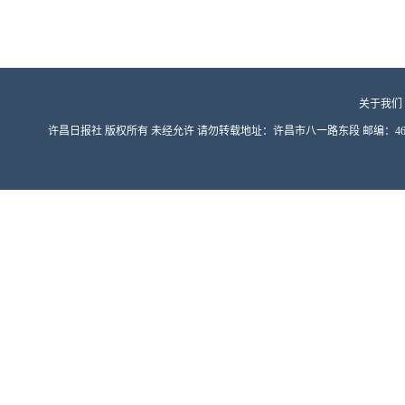
关于我们
许昌日报社 版权所有 未经允许 请勿转载地址：许昌市八一路东段 邮编：461000 豫