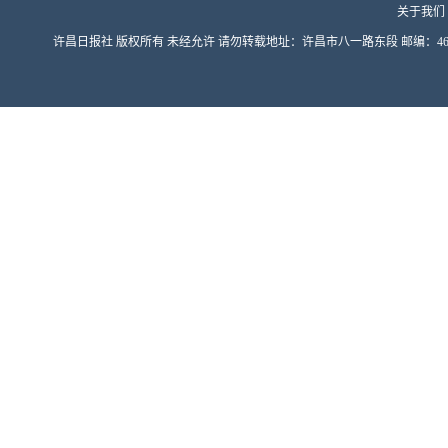
关于我们
许昌日报社 版权所有 未经允许 请勿转载地址：许昌市八一路东段 邮编：461000 豫