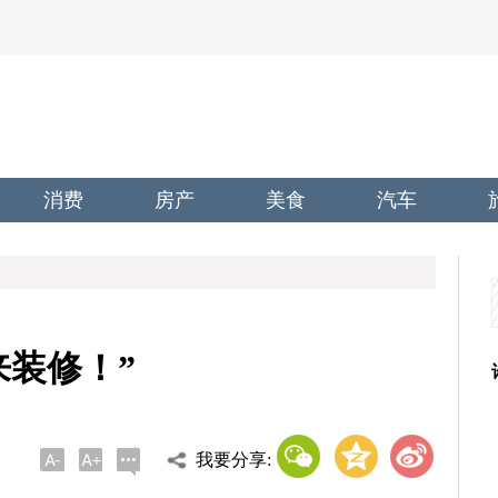
消费
房产
美食
汽车
来装修！”
我要分享: