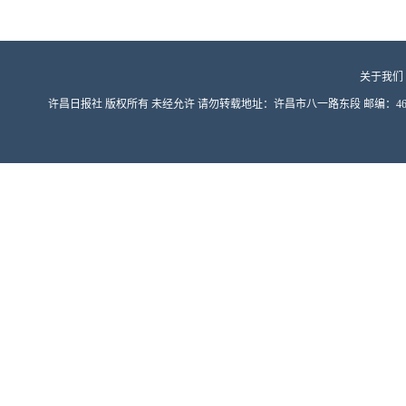
关于我们
许昌日报社 版权所有 未经允许 请勿转载地址：许昌市八一路东段 邮编：461000 豫