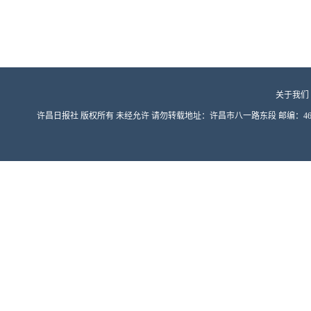
关于我们
许昌日报社 版权所有 未经允许 请勿转载地址：许昌市八一路东段 邮编：461000 豫