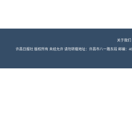
关于我们
许昌日报社 版权所有 未经允许 请勿转载地址：许昌市八一路东段 邮编：461000 豫