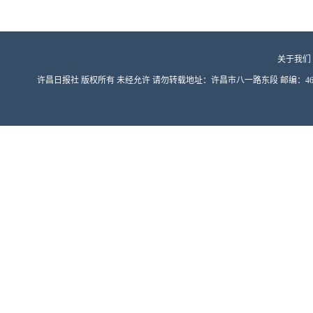
关于我们
许昌日报社 版权所有 未经允许 请勿转载地址：许昌市八一路东段 邮编：461000 豫