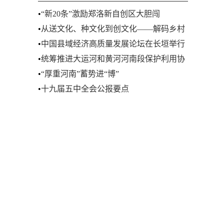
•
“新20条”激励郑洛新自创区大胆闯
•
从送文化、种文化到创文化——解码乡村
文化振兴的河南探索
•
中国县域经济高质量发展论坛在长垣举行
•
统筹推进大运河和黄河河南段保护利用协
同发力
•
“厚重河南”蓄势进“博”
•
十九届五中全会公报要点