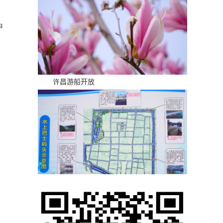
甲
：
许昌游船开放