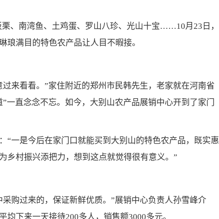
板栗、南湾鱼、土鸡蛋、罗山八珍、光山十宝……10月23日，
琳琅满目的特色农产品让人目不暇接。
意过来看看。”家住附近的郑州市民韩先生，老家就在河南省
道”一直念念不忘。如今，大别山农产品展销中心开到了家门
：“一是今后在家门口就能买到大别山的特色农产品，既实惠
为乡村振兴添把力，想到这点就觉得很有意义。”
中采购过来的，保证新鲜优质。”展销中心负责人孙雪峰介
均下来一天接待200多人，销售额3000多元。