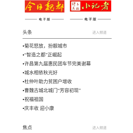
头条
进入频道
•
菊花怒放，扮靓城市
•
“智造之都”正崛起
•
许昌第九届惠民团车节完美谢幕
•
城水相依秋光好
•
杜仲叶助力贫困户增收
•
曹魏古城北城门“芳容初现”
•
祝福祖国
•
庆丰收 迎小康
焦点
进入频道