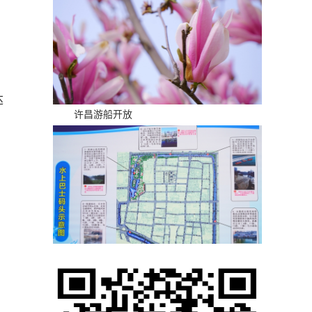
达
许昌游船开放
问