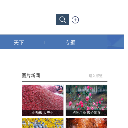
天下
专题
图片新闻
进入频道
小辣椒 大产业
初冬月季 傲娇如春