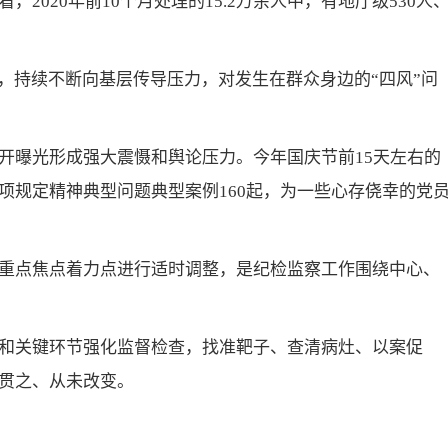
2020年前10个月处理的15.2万余人中，有地厅级530人
，持续不断向基层传导压力，对发生在群众身边的“四风”问
开曝光形成强大震慑和舆论压力。今年国庆节前15天左右的
项规定精神典型问题典型案例160起，为一些心存侥幸的党
重点焦点着力点进行适时调整，是纪检监察工作围绕中心、
和关键环节强化监督检查，找准靶子、查清病灶、以案促
贯之、从未改变。