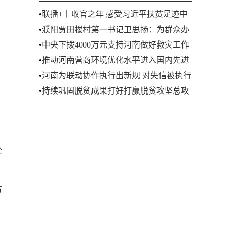
•
联播+丨收官之年 感受习近平扶贫足迹中
的真情
•
濮阳贾田楼村第一书记卫思扬：为群众办
好每一件小事
•
中央下拨4000万元支持河南做好救灾工作
•
推动河南营商环境优化水平进入国内先进
行列
•
河南为联动协作执行出新规 对失信被执行
人实施信用惩戒
•
持续巩固脱贫成果打好打赢脱贫攻坚总攻
战
处
万