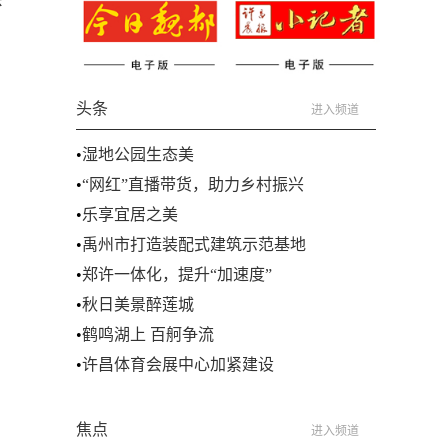
头条
进入频道
•
湿地公园生态美
•
“网红”直播带货，助力乡村振兴
•
乐享宜居之美
•
禹州市打造装配式建筑示范基地
•
郑许一体化，提升“加速度”
•
秋日美景醉莲城
•
鹤鸣湖上 百舸争流
•
许昌体育会展中心加紧建设
焦点
进入频道