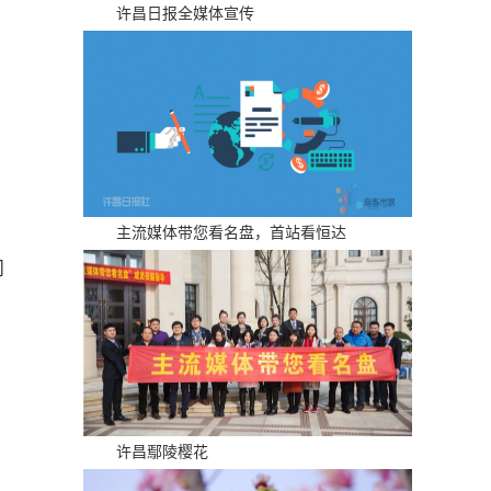
许昌日报全媒体宣传
主流媒体带您看名盘，首站看恒达
问
许昌鄢陵樱花