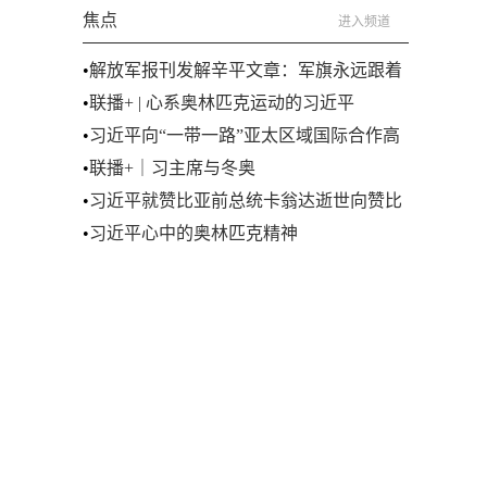
焦点
进入频道
•
解放军报刊发解辛平文章：军旗永远跟着
党旗走——庆祝中国共产党成立100周年
•
联播+ | 心系奥林匹克运动的习近平
•
习近平向“一带一路”亚太区域国际合作高
级别会议发表书面致辞
•
联播+｜习主席与冬奥
•
习近平就赞比亚前总统卡翁达逝世向赞比
亚总统伦古致唁电
•
习近平心中的奥林匹克精神