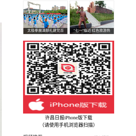
开》汇报演出 在许都大
行庆祝建党100周年歌咏
剧院举行
比赛
太极拳展演献礼建党百
“七一”临近 红色旅游热
年
许昌日报iPhone版下载
（请使用手机浏览器扫描）