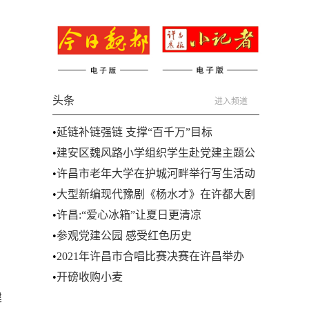
头条
进入频道
•
延链补链强链 支撑“百千万”目标
•
建安区魏风路小学组织学生赴党建主题公
园参观
•
许昌市老年大学在护城河畔举行写生活动
•
大型新编现代豫剧《杨水才》在许都大剧
院举行
•
许昌:“爱心冰箱”让夏日更清凉
•
参观党建公园 感受红色历史
•
2021年许昌市合唱比赛决赛在许昌举办
•
开磅收购小麦
建