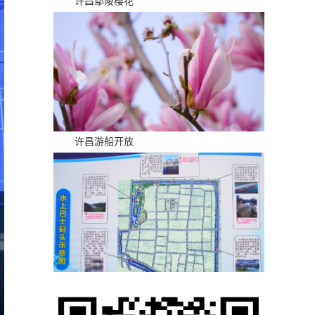
许昌鄢陵樱花
许昌游船开放