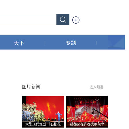
天下
专题
图片新闻
进入频道
大型现代豫剧 《石榴花
魏都区在许都大剧院举