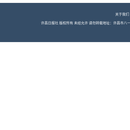
关于我们
许昌日报社 版权所有 未经允许 请勿转载地址：许昌市八一路东段 