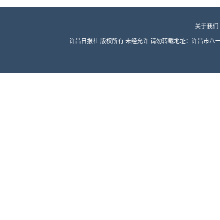
关于我们
许昌日报社 版权所有 未经允许 请勿转载地址：许昌市八一路东段 