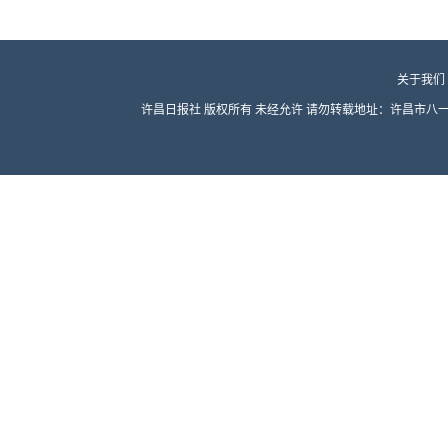
关于我们
许昌日报社 版权所有 未经允许 请勿转载地址：许昌市八一路东段 