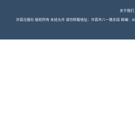
关于我们
许昌日报社 版权所有 未经允许 请勿转载地址：许昌市八一路东段 邮编：461000 豫