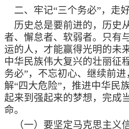
二、牢记“三个务必”，走好
历史总是要前进的，历史
者、懈怠者、软弱者。只有
运的人，才能赢得光明的未
中华民族伟大复兴的壮丽征程
务必”，不忘初心、继续前进
解“四大危险”，推进中华民
起来到强起来的梦想，完成
命。
（一）要坚定马克思主义