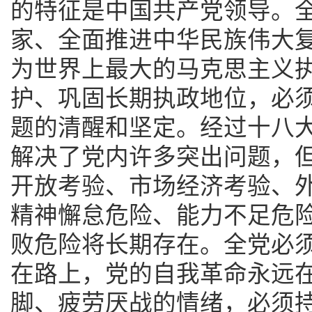
的特征是中国共产党领导。
家、全面推进中华民族伟大
为世界上最大的马克思主义
护、巩固长期执政地位，必
题的清醒和坚定。经过十八
解决了党内许多突出问题，
开放考验、市场经济考验、
精神懈怠危险、能力不足危
败危险将长期存在。全党必
在路上，党的自我革命永远
脚、疲劳厌战的情绪，必须