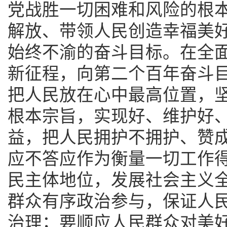
党战胜一切困难和风险的根
解放、带领人民创造幸福美
始终不渝的奋斗目标。在全
新征程，向第二个百年奋斗
把人民放在心中最高位置，
根本宗旨，实现好、维护好
益，把人民拥护不拥护、赞
应不答应作为衡量一切工作
民主体地位，发展社会主义
群众有序政治参与，保证人
治理；要顺应人民群众对美