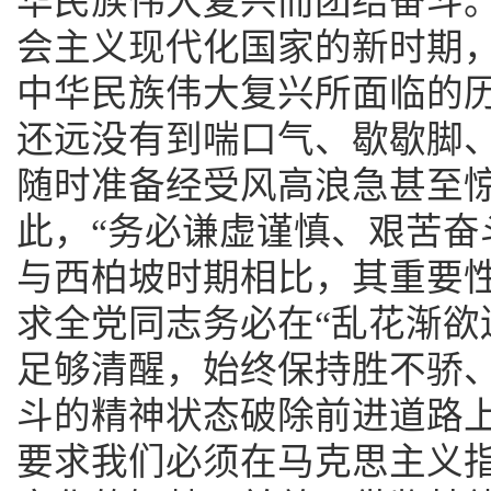
华民族伟大复兴而团结奋斗
会主义现代化国家的新时期
中华民族伟大复兴所面临的
还远没有到喘口气、歇歇脚
随时准备经受风高浪急甚至
此，“务必谦虚谨慎、艰苦奋
与西柏坡时期相比，其重要
求全党同志务必在“乱花渐欲
足够清醒，始终保持胜不骄
斗的精神状态破除前进道路
要求我们必须在马克思主义