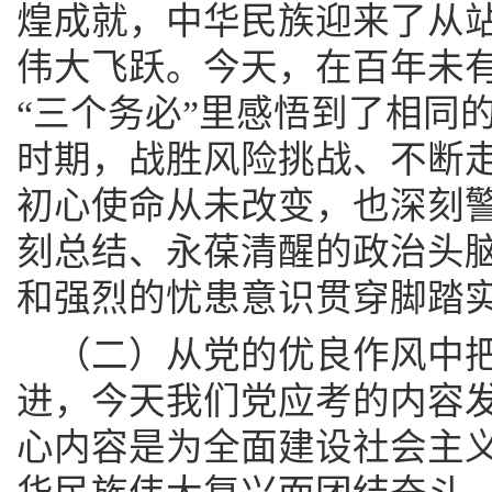
煌成就，中华民族迎来了从
伟大飞跃。今天，在百年未
“三个务必”里感悟到了相同
时期，战胜风险挑战、不断
初心使命从未改变，也深刻
刻总结、永葆清醒的政治头
和强烈的忧患意识贯穿脚踏
（二）从党的优良作风中把
进，今天我们党应考的内容
心内容是为全面建设社会主