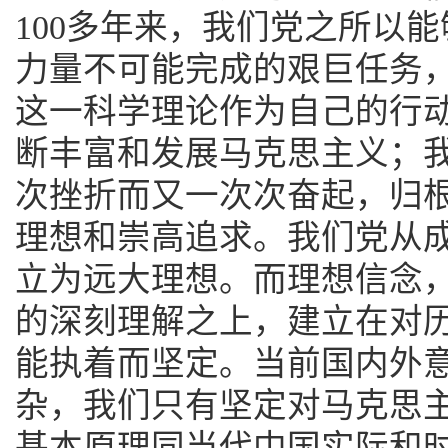
100多年来，我们党之所以
力量不可能完成的艰巨任务
这一科学理论作为自己的行
断丰富和发展马克思主义；
次挫折而又一次次奋起，归
理想和崇高追求。我们党从
立为远大理想。而理想信念
的深刻理解之上，建立在对
能执着而坚定。当前国内外
杂，我们只有坚定对马克思
基本原理同当代中国实际和