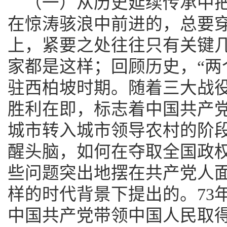
（一）从历史延续传承中把
在惊涛骇浪中前进的，总要
上，紧要之处往往只有关键
家都是这样；回顾历史，“两
驻西柏坡时期。随着三大战
胜利在即，标志着中国共产
城市转入城市领导农村的阶
醒头脑，如何在夺取全国政
些问题突出地摆在共产党人面
样的时代背景下提出的。73
中国共产党带领中国人民取