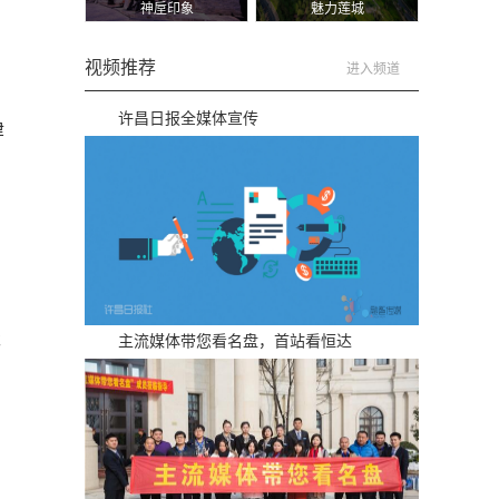
神垕印象
魅力莲城
视频推荐
进入频道
许昌日报全媒体宣传
津
谈
主流媒体带您看名盘，首站看恒达