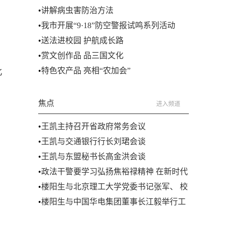
•
讲解病虫害防治方法
•
我市开展“9·18”防空警报试鸣系列活动
•
送法进校园 护航成长路
•
赏文创作品 品三国文化
北
•
特色农产品 亮相“农加会”
焦点
进入频道
•
王凯主持召开省政府常务会议
•
王凯与交通银行行长刘珺会谈
•
王凯与东盟秘书长高金洪会谈
•
政法干警要学习弘扬焦裕禄精神 在新时代
新征程忠诚履职担当作为
•
楼阳生与北京理工大学党委书记张军、 校
长龙腾举行工作会谈
•
楼阳生与中国华电集团董事长江毅举行工
作会谈