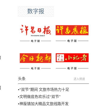
数字报
，
切
头条
进入频道
国
•
“双节”期间 文旅市场热力十足
•
文明做底色欢乐过“双节”
•
神垕镇加大精品文旅线路开发