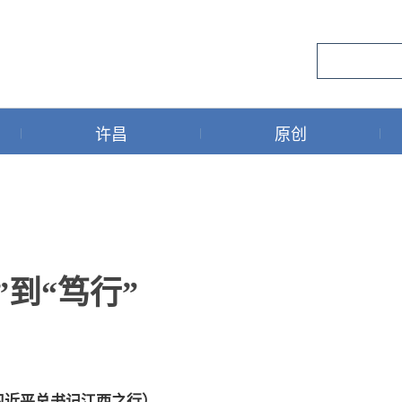
许昌
原创
”到“笃行”
·习近平总书记江西之行）