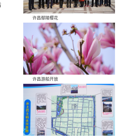
后
许昌鄢陵樱花
许昌游船开放