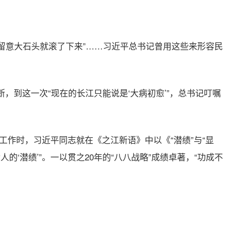
稍不留意大石头就滚了下来”……习近平总书记曾用这些来形容民
断，到这一次“现在的长江只能说是‘大病初愈’”，总书记叮嘱
工作时，习近平同志就在《之江新语》中以《“潜绩”与“显
人的‘潜绩’”。一以贯之20年的“八八战略”成绩卓著，“功成不