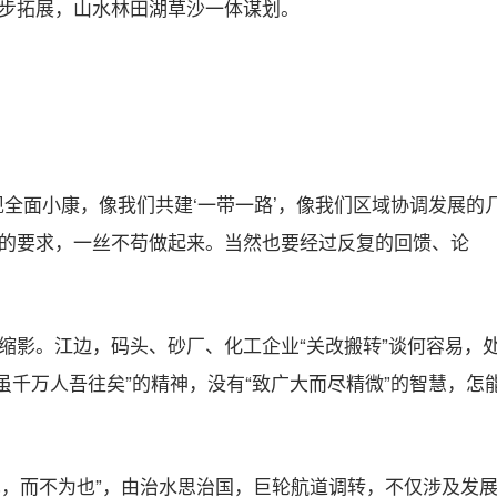
步拓展，山水林田湖草沙一体谋划。
全面小康，像我们共建‘一带一路’，像我们区域协调发展的
的要求，一丝不苟做起来。当然也要经过反复的回馈、论
缩影。江边，码头、砂厂、化工企业“关改搬转”谈何容易，
“虽千万人吾往矣”的精神，没有“致广大而尽精微”的智慧，怎
能也，而不为也”，由治水思治国，巨轮航道调转，不仅涉及发