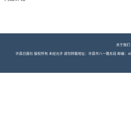
关于我们
许昌日报社 版权所有 未经允许 请勿转载地址：许昌市八一路东段 邮编：461000 豫