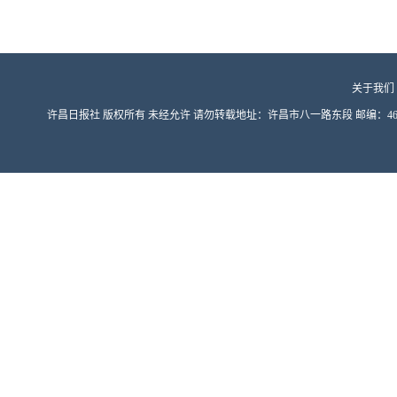
关于我们
许昌日报社 版权所有 未经允许 请勿转载地址：许昌市八一路东段 邮编：461000 豫