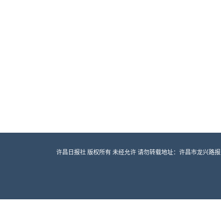
许昌日报社 版权所有 未经允许 请勿转载地址：许昌市龙兴路报业大厦 邮编