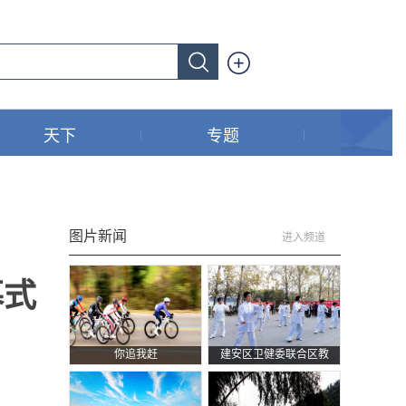
天下
专题
图片新闻
进入频道
幕式
你追我赶
建安区卫健委联合区教
体局在南湖游园开展“敬
老月”宣传暨全民健身气
功展演活动