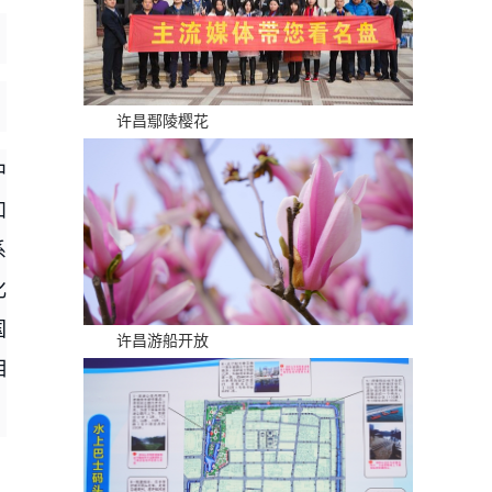
许昌鄢陵樱花
中
和
系
化
国
许昌游船开放
相