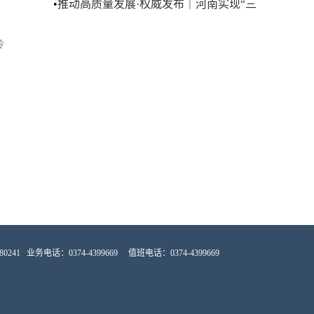
动产学研协同创新
•
推动高质量发展·权威发布｜河南实现“三
个转变” 地区生产总值跨过3个万亿元
岭
0241
业务电话：0374-4399669 值班电话：0374-4399669