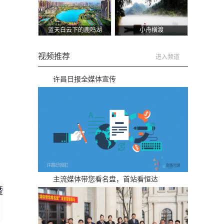
蓝天白云下的鹿鸣湖
小舟横渡
视频推荐
进入频道
许昌日报全媒体宣传
主流媒体带您看名盘，首站看恒达
暨