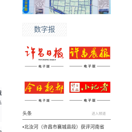
数字报
俄
手
头条
进入频道
•
北汝河（许昌市襄城县段）获评河南省