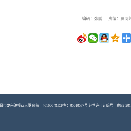
编辑：张鹏 责编：贾同
路报业大厦 邮编：461000 豫ICP备：05010577号 经营许可证编号：豫B2-2018