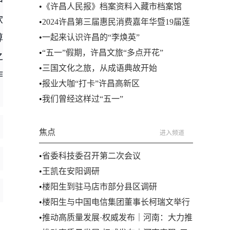
中
2023年度省级美丽幸福河湖
•
《许昌人民报》档案资料入藏市档案馆
钦
•
2024许昌第三届惠民消费嘉年华暨19届莲
尊
城汽车文化节圆满“收官”
•
一起来认识许昌的“李焕英”
•
“五一”假期，许昌文旅“多点开花”
之
•
三国文化之旅，从成语典故开始
作
•
报业大咖“打卡”许昌高新区
•
我们曾经这样过“五一”
焦点
进入频道
•
省委科技委召开第二次会议
•
王凯在安阳调研
•
楼阳生到驻马店市部分县区调研
•
楼阳生与中国电信集团董事长柯瑞文举行
工作会谈
•
推动高质量发展·权威发布｜河南：大力推