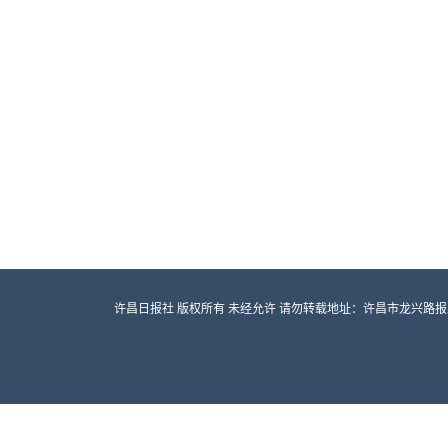
许昌日报社 版权所有 未经允许 请勿转载地址：许昌市龙兴路报业大厦 邮编