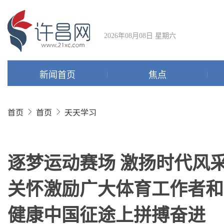
2026年08月08日 星期六
新闻首页
焦点
首页
首页
天天学习
逐梦运动赛场 激扬时代风
关怀激励广大体育工作者和
健康中国征途上拼搏奋进