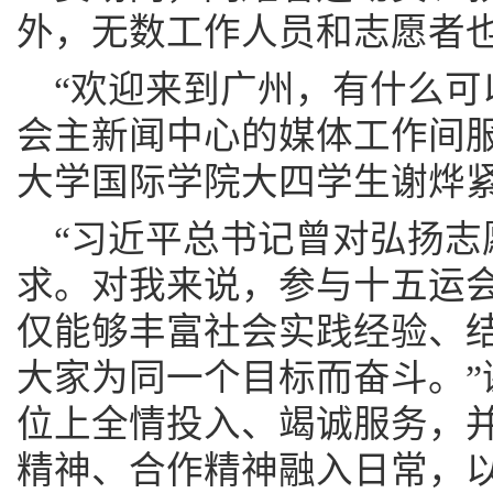
外，无数工作人员和志愿者
“欢迎来到广州，有什么可
会主新闻中心的媒体工作间
大学国际学院大四学生谢烨
“习近平总书记曾对弘扬志
求。对我来说，参与十五运
仅能够丰富社会实践经验、
大家为同一个目标而奋斗。”
位上全情投入、竭诚服务，
精神、合作精神融入日常，