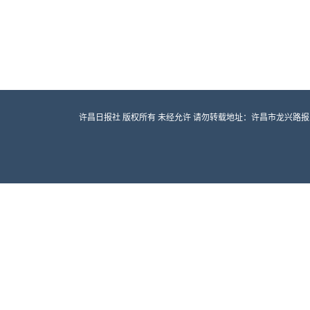
许昌日报社 版权所有 未经允许 请勿转载地址：许昌市龙兴路报业大厦 邮编