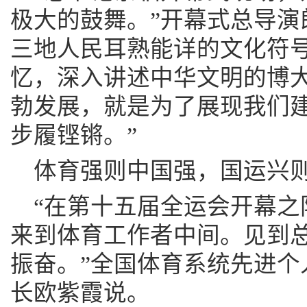
极大的鼓舞。”开幕式总导演
三地人民耳熟能详的文化符
忆，深入讲述中华文明的博
勃发展，就是为了展现我们
步履铿锵。”
体育强则中国强，国运兴
“在第十五届全运会开幕之
来到体育工作者中间。见到
振奋。”全国体育系统先进个
长欧紫霞说。