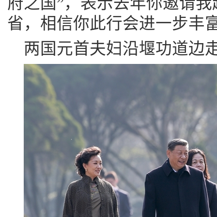
府之国”，表示去年你邀请我
省，相信你此行会进一步丰
两国元首夫妇沿堰功道边