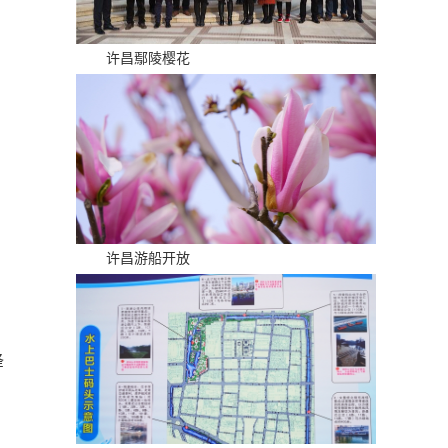
许昌鄢陵樱花
许昌游船开放
锋