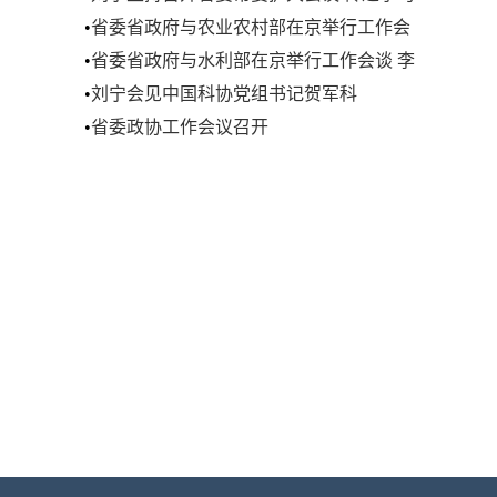
贯彻中央经济工作会议精神
•
省委省政府与农业农村部在京举行工作会
谈 韩俊刘宁王凯出席
•
省委省政府与水利部在京举行工作会谈 李
国英刘宁王凯出席
•
刘宁会见中国科协党组书记贺军科
•
省委政协工作会议召开