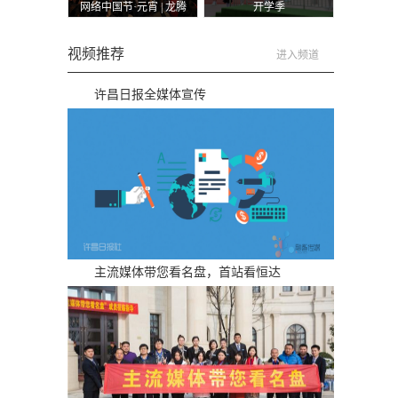
网络中国节·元宵 | 龙腾
开学季
狮舞迎新年
视频推荐
进入频道
许昌日报全媒体宣传
主流媒体带您看名盘，首站看恒达