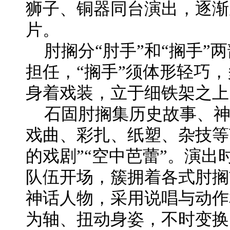
狮子、铜器同台演出，逐渐
片。
肘搁分“肘手”和“搁手”
担任，“搁手”须体形轻巧，
身着戏装，立于细铁架之上
石固肘搁集历史故事、
戏曲、彩扎、纸塑、杂技等
的戏剧”“空中芭蕾”。演
队伍开场，簇拥着各式肘搁
神话人物，采用说唱与动作
为轴、扭动身姿，不时变换