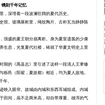
，镌刻千年记忆
里，深埋着一段波澜壮阔的夏代历史。
史馆。玻璃展柜里，绳纹陶片、古朴瓦当静静陈
权，强盛的夏王朝分崩离析。身为夏室遗孤的少康
养生息，光复夏代社稷，铸就了华夏文明史上里
时期的《禹县志》里引述了这样一段清人王聿修
与栎邑（阳翟，夏故都）相近，均为夏人故地。
千年。
迹映入眼帘。故城由内城和东西耳城组成。内城
于田间，虽不足两米高，却自带厚重、雄浑的气