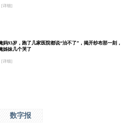
[详细]
俺妈93岁，跑了几家医院都说“治不了”，揭开纱布那一刻，
俺姊妹几个哭了
[详细]
数字报