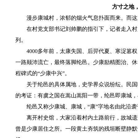
方寸之地
漫步康城村，浓郁的烟火气息扑面而来。而这
在村党支部书记刘帅鹏的指引下，记者走入村
列。
4000多年前，太康失国、后羿代夏、寒浞篡
一路颠沛流亡，最终落脚纶邑。少康励精图治、休
程碑式的“少康中兴”。
关于纶邑的具体属地，史学界众说纷纭。民国
的考证：有虞之国在嵩山嵩阳一带，纶邑即康城，
纶邑又称少康城、康城，“康”字地名由此沿袭
离开村史馆，大家沿着村内土路前行，故城遗
曾是少康居住之所。一段黄土夯筑的残垣断壁静默