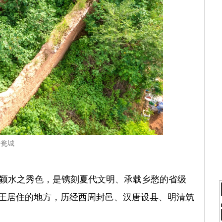
瓮城
颍水之秀色，是镌刻夏代文明、承载乡愁的省级
少康王居住的地方，历经西周封邑、汉唐设县、明清筑