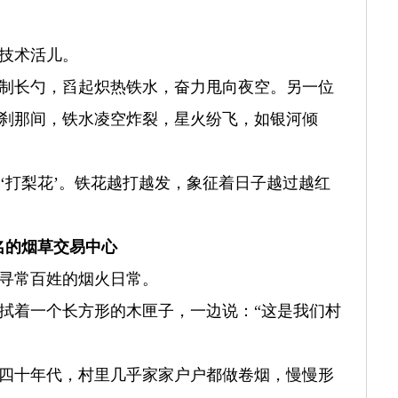
技术活儿。
制长勺，舀起炽热铁水，奋力甩向夜空。另一位
刹那间，铁水凌空炸裂，星火纷飞，如银河倾
叫‘打梨花’。铁花越打越发，象征着日子越过越红
名的烟草交易中心
寻常百姓的烟火日常。
拭着一个长方形的木匣子，一边说：“这是我们村
纪三四十年代，村里几乎家家户户都做卷烟，慢慢形