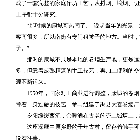
成了一套完整的家庭作坊工艺，从捋烟、墒烟、切
工序都十分讲究。
“那时候的康城可热闹了。”说起当年的光景
客商很多，所以南街有专门租被子的地方。当时，
子。”
那时的康城不只是本地的卷烟生产地，更是远
多，但靠着成熟精湛的手工技艺，再加上便利的交
源不断运来。
1950年，国家对工商业进行调整，康城的卷
带着一身过硬的技艺，参与组建了禹县大喜卷烟厂
夕阳缓缓西沉，余晖洒在古老的夯土城墙上，
这座深藏中原乡野的千年古村，留存着触手可
说着往事。