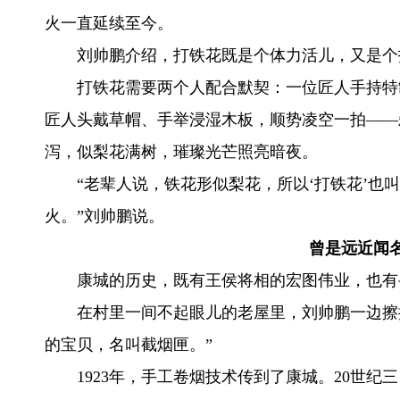
火一直延续至今。
刘帅鹏介绍，打铁花既是个体力活儿，又是个
打铁花需要两个人配合默契：一位匠人手持特
匠人头戴草帽、手举浸湿木板，顺势凌空一拍——
泻，似梨花满树，璀璨光芒照亮暗夜。
“老辈人说，铁花形似梨花，所以‘打铁花’也
火。”刘帅鹏说。
曾是远近闻
康城的历史，既有王侯将相的宏图伟业，也有
在村里一间不起眼儿的老屋里，刘帅鹏一边擦
的宝贝，名叫截烟匣。”
1923年，手工卷烟技术传到了康城。20世