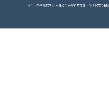
许昌日报社 版权所有 未经允许 请勿转载地址：许昌市龙兴路报业大厦 邮编