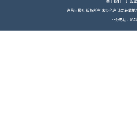
关于我们
|
广告业
许昌日报社 版权所有 未经允许 请勿转载地址：许昌
业务电话：0374-4