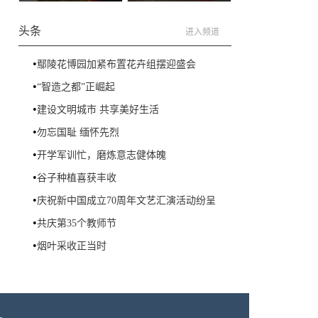
会
头条
进入频道
•
鄢陵花博园加紧布置花卉组摆迎盛会
•
“智造之都”正崛起
•
建设文明城市 共享美好生活
•
勿忘国耻 缅怀先烈
•
开学军训忙，磨炼意志健体魄
•
谷子种植喜获丰收
•
庆祝新中国成立70周年文艺汇演活动纷呈
•
共庆第35个教师节
•
烟叶采收正当时