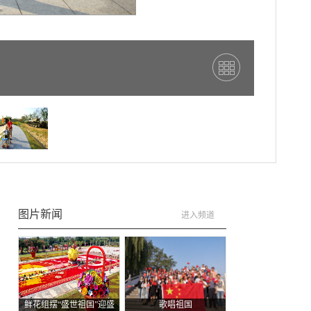
图片新闻
进入频道
：
鲜花组摆“盛世祖国”迎盛
歌唱祖国