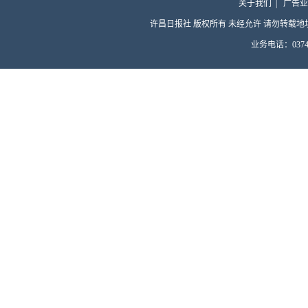
关于我们
|
广告业
许昌日报社 版权所有 未经允许 请勿转载地址：许昌
业务电话：0374-4