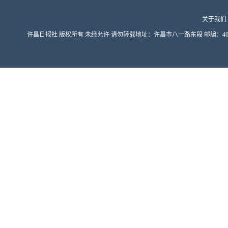
关于我们
许昌日报社 版权所有 未经允许 请勿转载地址：许昌市八一路东段 邮编：461000 豫