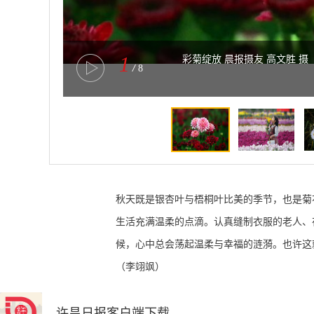
1
彩菊绽放 晨报摄友 高文胜 摄
/
8
秋天既是银杏叶与梧桐叶比美的季节，也是菊
生活充满温柔的点滴。认真缝制衣服的老人、
候，心中总会荡起温柔与幸福的涟漪。也许这
（李翊飒）
许昌日报客户端下载