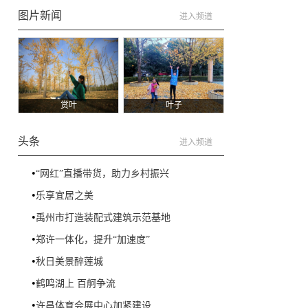
图片新闻
进入频道
：
赏叶
叶子
头条
进入频道
•
“网红”直播带货，助力乡村振兴
•
乐享宜居之美
•
禹州市打造装配式建筑示范基地
•
郑许一体化，提升“加速度”
•
秋日美景醉莲城
•
鹤鸣湖上 百舸争流
•
许昌体育会展中心加紧建设