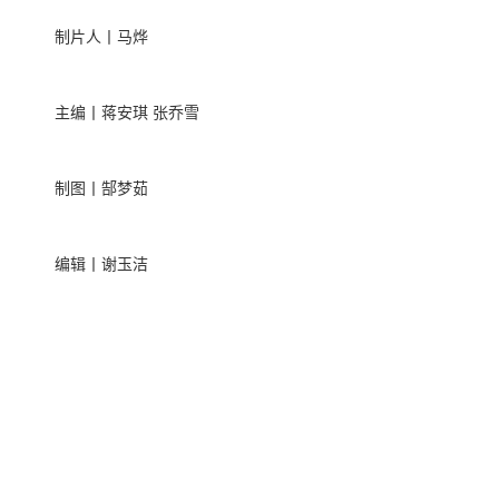
制片人丨马烨
主编丨蒋安琪 张乔雪
制图丨郜梦茹
编辑丨谢玉洁