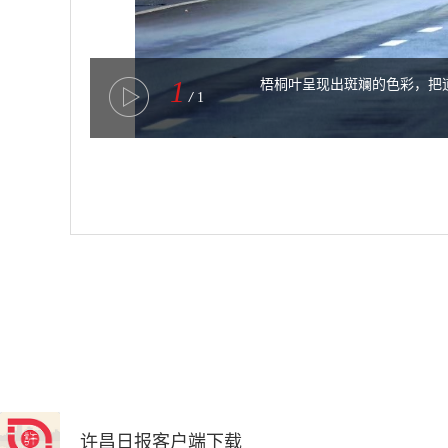
1
梧桐叶呈现出斑斓的色彩，把道
/
1
许昌日报客户端下载