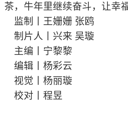
茶，牛年里继续奋斗，让幸
监制丨王姗姗 张鸥
制片人丨兴来 吴璇
主编丨宁黎黎
编辑丨杨彩云
视觉丨杨丽璇
校对丨程昱