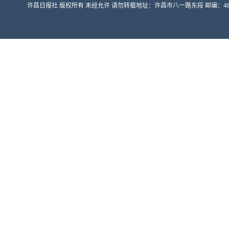
许昌日报社 版权所有 未经允许 请勿转载地址：许昌市八一路东段 邮编：461000 豫