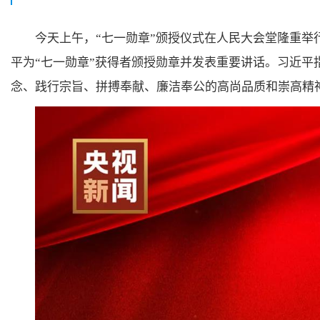
今天上午，“七一勋章”颁授仪式在人民大会堂隆重举
平为“七一勋章”获得者颁授勋章并发表重要讲话。习近平
念、践行宗旨、拼搏奉献、廉洁奉公的高尚品质和崇高精