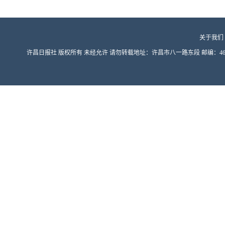
关于我们
许昌日报社 版权所有 未经允许 请勿转载地址：许昌市八一路东段 邮编：461000 豫